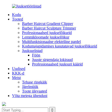
Kodu
Tooted
Barber Haircut Gradient Clipper
Barber Haircut Sculpture Trimmer
Professionaalsed juukselõikurid
Lemmikloomade juukselõikur
Multifunktsionaalne elektriline pardel
Kodumajapidamises kasutatavad juukselõikurid
Juuksuriistad
Föön
Juuste sirgendaja lokiraud
Professionaalsed juuksuri käärid
Uudised
KKK-d
Meist
Tehase ringkäik
Järelmüük
Toote ülevaated
Võta meiega ühendust