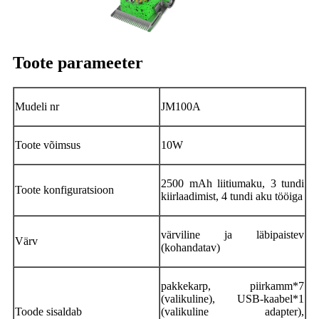
Toote parameeter
Mudeli nr
JM100A
Toote võimsus
10W
2500 mAh liitiumaku, 3 tundi
Toote konfiguratsioon
kiirlaadimist, 4 tundi aku tööiga
värviline ja läbipaistev
Värv
(kohandatav)
pakkekarp, piirkamm*7
(valikuline), USB-kaabel*1
Toode sisaldab
(valikuline adapter),