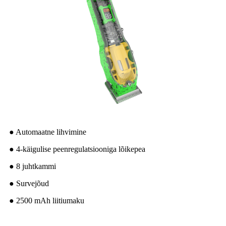
● Automaatne lihvimine
● 4-käigulise peenregulatsiooniga lõikepea
● 8 juhtkammi
● Survejõud
● 2500 mAh liitiumaku