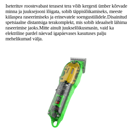
Iseterituv roostevabast terasest tera võib kergesti ümber kõrvade
minna ja juuksejooni lõigata, sobib täppislõikamiseks, meeste
kiilaspea raseerimiseks ja erinevatele soengustiilidele.Disainitud
spetsiaalne distantsiga terakomplekt, mis sobib ideaalselt lähima
raseerimise jaoks.Mitte ainult juukselõikusmasin, vaid ka
elektriline pardel näevad igapäevases kasutuses palju
mehelikumad välja.