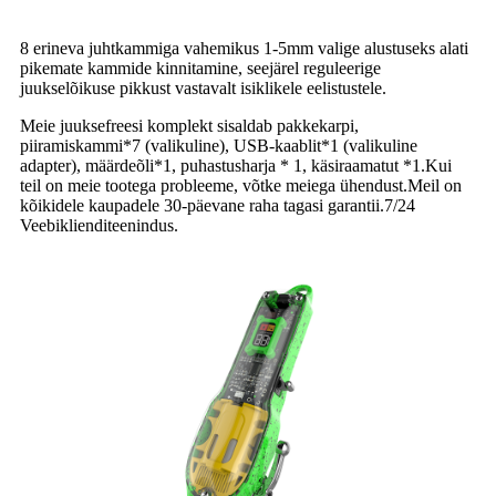
8 erineva juhtkammiga vahemikus 1-5mm valige alustuseks alati
pikemate kammide kinnitamine, seejärel reguleerige
juukselõikuse pikkust vastavalt isiklikele eelistustele.
Meie juuksefreesi komplekt sisaldab pakkekarpi,
piiramiskammi*7 (valikuline), USB-kaablit*1 (valikuline
adapter), määrdeõli*1, puhastusharja * 1, käsiraamatut *1.Kui
teil on meie tootega probleeme, võtke meiega ühendust.Meil on
kõikidele kaupadele 30-päevane raha tagasi garantii.7/24
Veebiklienditeenindus.