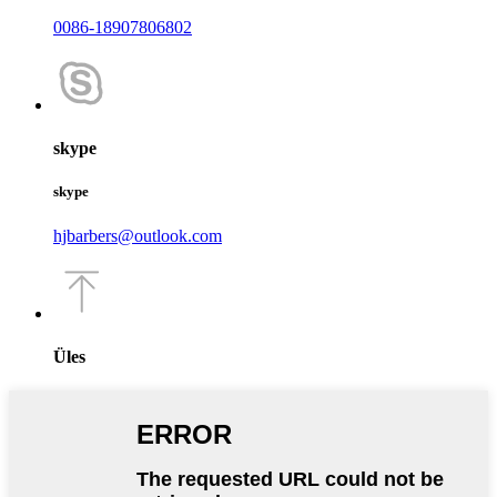
0086-18907806802
skype
skype
hjbarbers@outlook.com
Üles