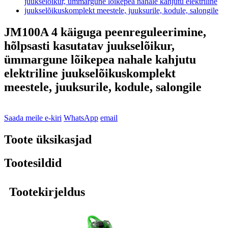
JM100A 4 käiguga peenreguleerimine,
hõlpsasti kasutatav juukselõikur,
ümmargune lõikepea nahale kahjutu
elektriline juukselõikuskomplekt
meestele, juuksurile, kodule, salongile
Saada meile e-kiri
WhatsApp
email
Toote üksikasjad
Tootesildid
Tootekirjeldus