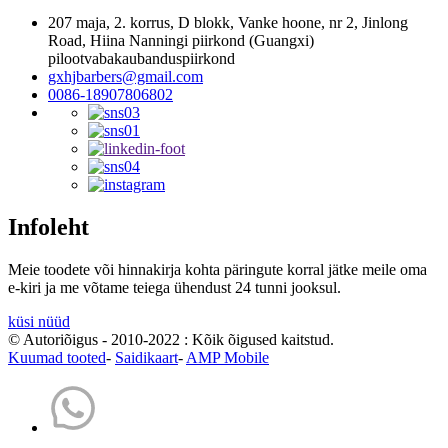
207 maja, 2. korrus, D blokk, Vanke hoone, nr 2, Jinlong
Road, Hiina Nanningi piirkond (Guangxi)
pilootvabakaubanduspiirkond
gxhjbarbers@gmail.com
0086-18907806802
Infoleht
Meie toodete või hinnakirja kohta päringute korral jätke meile oma
e-kiri ja me võtame teiega ühendust 24 tunni jooksul.
küsi nüüd
© Autoriõigus - 2010-2022 : Kõik õigused kaitstud.
Kuumad tooted
-
Saidikaart
-
AMP Mobile