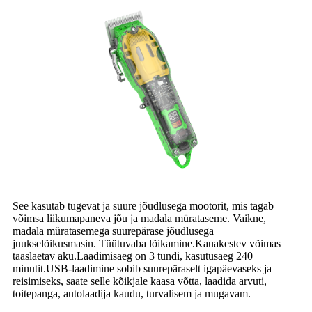
See kasutab tugevat ja suure jõudlusega mootorit, mis tagab
võimsa liikumapaneva jõu ja madala mürataseme. Vaikne,
madala müratasemega suurepärase jõudlusega
juukselõikusmasin. Tüütuvaba lõikamine.Kauakestev võimas
taaslaetav aku.Laadimisaeg on 3 tundi, kasutusaeg 240
minutit.USB-laadimine sobib suurepäraselt igapäevaseks ja
reisimiseks, saate selle kõikjale kaasa võtta, laadida arvuti,
toitepanga, autolaadija kaudu, turvalisem ja mugavam.